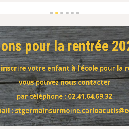
tions pour la rentrée 2
 inscrire votre enfant à l'école pour la 
vous pouvez nous contacter
par téléphone : 02.41.64.69.32
ail : stgermainsurmoine.carloacutis@e