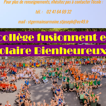
Pour plus de renseignements, n'hésitez pas à contacter l'école :
tél. : 02 41 64 69 32
mail : stgermainsurmoine.stjoseph@ec49.fr