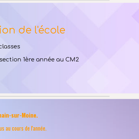
on de l'école
classes
e section 1ère année au CM2
main-sur-Moine.
us au cours de l'année.