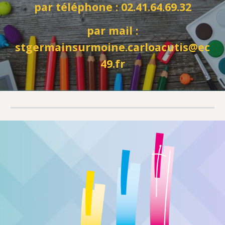
par téléphone : 02.41.64.69.32
par mail :
stgermainsurmoine.carloacutis@ec
49.fr