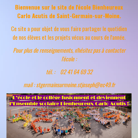
Bienvenue sur le site de l'école Bienheureux
Carlo Acutis de Saint-Germain-sur-Moine.
Ce site a pour objet de vous faire partager le quotidien
de nos élèves et les projets vécus au cours de l'année.
Pour plus de renseignements, n'hésitez pas à contacter
l'école :
tél. : 02 41 64 69 32
mail : stgermainsurmoine.stjoseph@ec49.fr